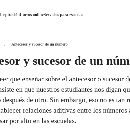
search
Blog
Inspiración
Cursos online
Servicios para escuelas
g
Antecesor y sucesor de un número
cesor y sucesor de u
ero
creer que enseñar sobre el antecesor 
mero consiste en que nuestros estudi
n qué número está antes o después de 
 eso no es tan relevante como el esta