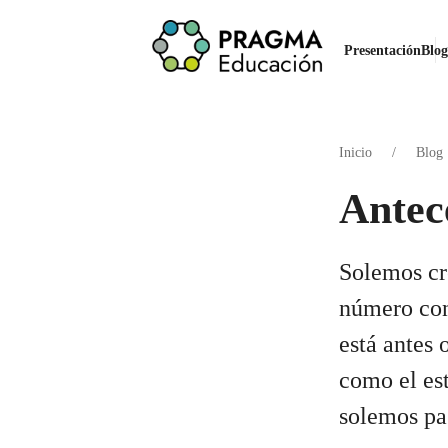
Presentación
Inicio
Blo
Ante
núm
Solemos 
de un nú
nos diga
embargo,