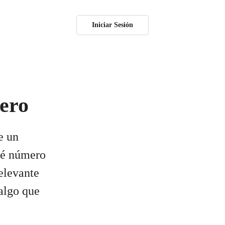
Iniciar Sesión
n
o sucesor
antes
otro. Sin
blecer